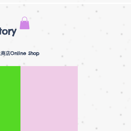
tory
商店Online Shop