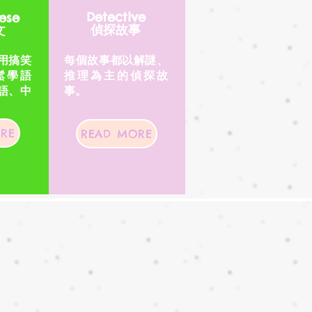
Detective
ese
偵探故事
文
用搞笑
每個故事都以解謎、
鬆學語
推理為主的偵探故
語、中
事。
RE
READ MORE