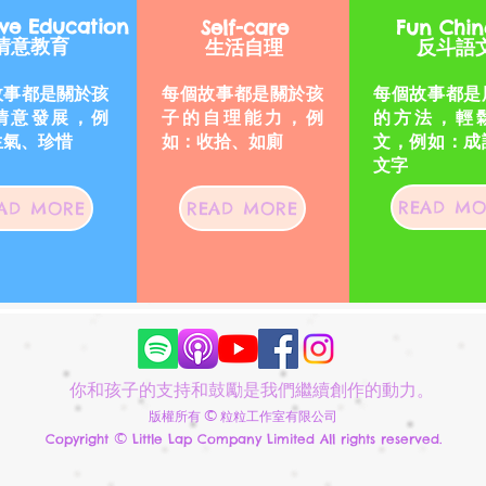
ive Education
Self-care
Fun Chin
情意教育
生活自理
反斗語
故事都是關於孩
每個故事都是關於孩
每個故事都是
情意發展，
例
子的自理能力，例
的方法，輕
生氣、珍惜
如：收拾、如廁
文，
例如：成
文字
READ MO
AD MORE
READ MORE
你和孩子的支持和鼓勵是我們繼續創作的動力。
©
版權所有
粒粒工作室有限公司
©
Copyright
Little Lap Company Limited All rights reserved.