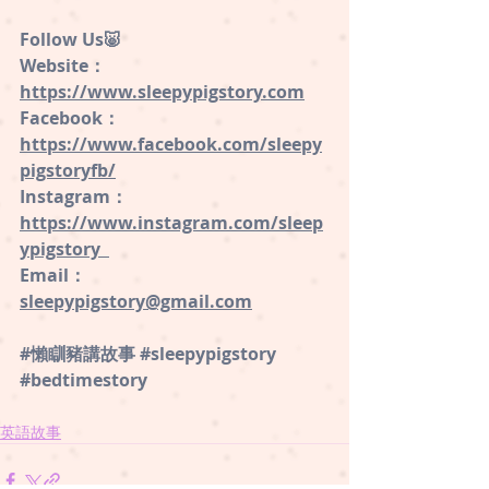
Follow Us🐷 
Website：
https://www.sleepypigstory.com
 ⁠
Facebook：
⁠https://www.facebook.com/sleepy
pigstoryfb/
Instagram：
⁠https://www.instagram.com/sleep
ypigstory ⁠ 
Email
：
sleepypigstory@gmail.com
#懶瞓豬講故事
#sleepypigstory
#bedtimestory
英語故事