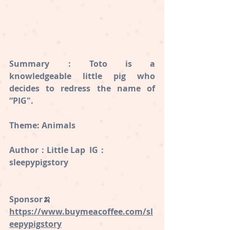
Summary：Toto is a 
knowledgeable little pig who 
decides to redress the name of 
“PIG".
Theme: Animals
Author：Little Lap  IG：
sleepypigstory
https://creators.spotify.com/pod/sho
w/sleepypigstoryy/subscribe
Sponsor🍌
https://www.buymeacoffee.com/sl
eepypigstory