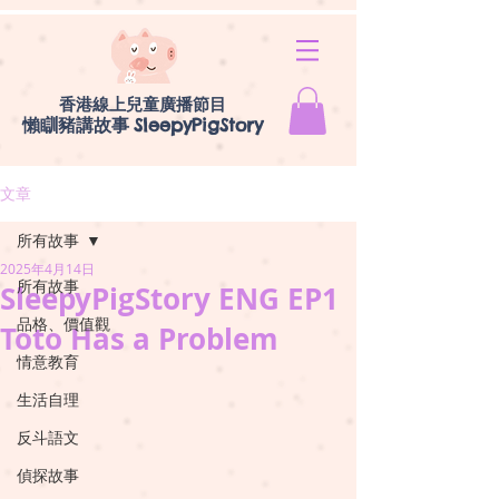
香港線上兒童廣播節目
懶瞓豬講故事
SleepyPigStory
文章
所有故事
2025年4月14日
所有故事
SleepyPigStory ENG EP1
品格、價值觀
Toto Has a Problem
情意教育
生活自理
反斗語文
偵探故事