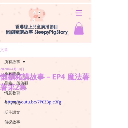
香港線上兒童廣播節目
懶瞓豬講故事
SleepyPigStory
文章
所有故事
2020年4月18日
所有故事
懶瞓豬講故事－EP4 魔法薯
品格、價值觀
薯第2集
情意教育
https://youtu.be/7P0Z3pJe3Fg
生活自理
反斗語文
偵探故事