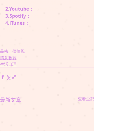
https://www.sleepypigstory.com
2.Youtube：
https://bit.ly/2WqhKJu
3.Spotify：
https://spoti.fi/2YVCoTl
4.iTunes：
https://apple.co/35TPOAT
#懶瞓豬講故事
#sleepypigstory
品格、價值觀
情意教育
生活自理
最新文章
查看全部