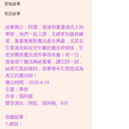
冒險故事
英語故事
故事簡介：阿寶、達達和薯薯成功入到
學校，他們一起上課，又經常到森林練
習，薯薯漸漸對魔法產生興趣，尤其在
它看過老師在空中畫的魔法符號後，它
更加覺得魔法這件事很有趣！有一日，
達達借了魔法棒給薯薯，讓它試一試，
結果它真的做到，這事情令它更想成為
真正的魔法師！ 
播出時間：2020-4-18
主題：學校 
作者：瑪利豬
聲音演出：阿粒、瑪利豬、B仔
收聽故事： 
1.網頁：