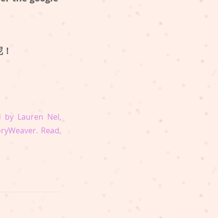
呢！
d by Lauren Nel, 
ryWeaver. Read, 