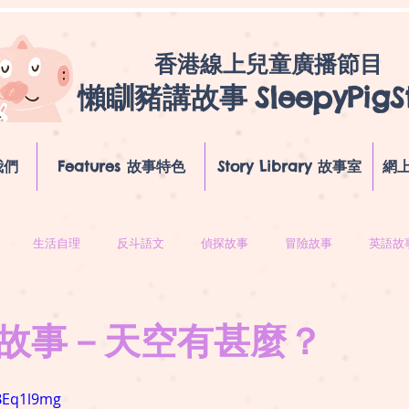
香港線上兒童廣播節目
懶瞓豬講故事
SleepyPigS
我們
Features 故事特色
Story Library 故事室
網上
生活自理
反斗語文
偵探故事
冒險故事
英語故
故事－天空有甚麼？
gBEq1l9mg