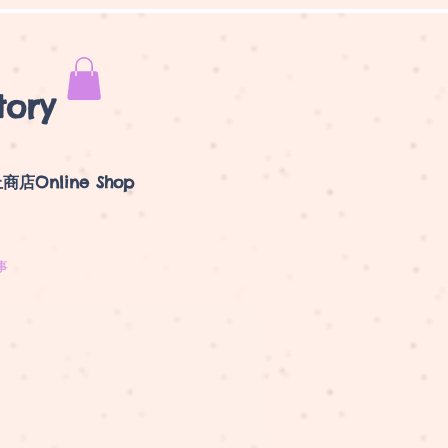
tory
商店Online Shop
事