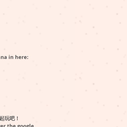
ana in here:
起玩吧！
wer the google 