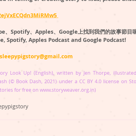
e/2ejVxECQdn3MiRMw5 
e、Spotify、Apples、Google上找到我們的故事節目
, Spotify, Apples Podcast and Google Podcast!
sleepypigstory@gmail.com
ory Look Up! (English), written by Jen Thorpe, illustrate
sh (© Book Dash, 2021) under a CC BY 4.0 license on Sto
tories for free on www.storyweaver.org.in)
epypigstory