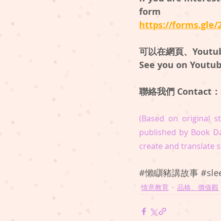
form
https://forms.gl
可以在網頁、Youtub
See you on Youtube
聯絡我們 Contact：
(Based on original st
published by Book Da
create and translate s
#懶瞓豬講故事
#sle
情意教育
品格、價值觀