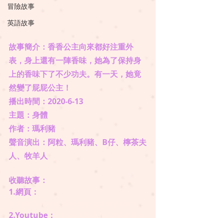
冒險故事
英語故事
故事簡介：香香公主向來都好注重外
表，身上還有一陣香味，她為了保持身
上的香味下了不少功夫。有一天，她竟
然變了屁屁公主！
播出時間：2020-6-13
主題：身體
​作者：瑪利豬
​聲音演出：阿粒、瑪利豬、B仔、檸茶夫
人、牧羊人
收聽故事： 
1.網頁：
https://www.sleepypigstory.com
2.Youtube：
https://bit.ly/2WqhKJu