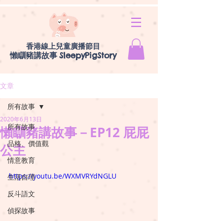
香港線上兒童廣播節目
懶瞓豬講故事
SleepyPigStory
文章
所有故事
2020年6月13日
所有故事
懶瞓豬講故事－EP12 屁屁
品格、價值觀
公主
情意教育
https://youtu.be/WXMVRYdNGLU
生活自理
反斗語文
偵探故事