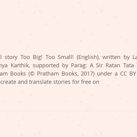
w.sleepypigstory.com
//bit.ly/2WqhKJu
spoti.fi/2YVCoTl
/apple.co/35TPOAT
l story Too Big! Too Small! (English), written by La
nya Karthik, supported by Parag: A Sir Ratan Tata Tru
ham Books (© Pratham Books, 2017) under a CC BY 4
reate and translate stories for free on 
www.storywea
epypigstory