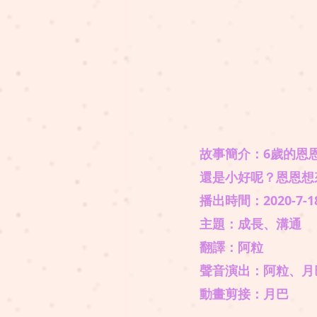
故事簡介：6歲的恩
還是小好呢？恩恩想
播出時間：2020-7-1
主題：成長、溝通
​翻譯：阿粒
​聲音演出：阿粒、月巴
動畫剪接：月巴