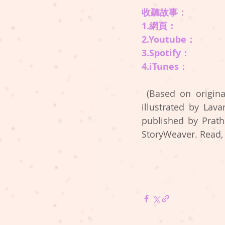
收聽故事： 
1.網頁：
https://ww
2.Youtube：
https:
3.Spotify：
https://
4.iTunes：
https:/
(Based on origina
illustrated by Lava
published by Prat
StoryWeaver. Read, c
#懶瞓豬講故事
#sle