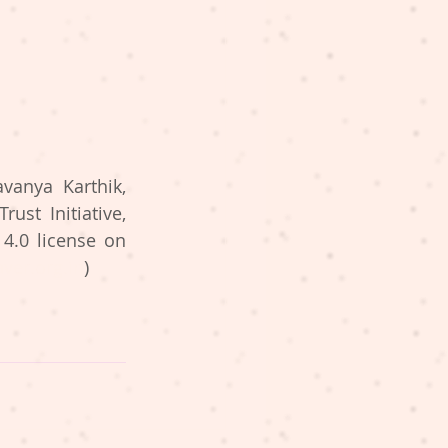
vanya Karthik, 
st Initiative, 
.0 license on 
ver.org.in
)