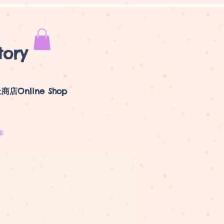
tory
商店Online Shop
事
？