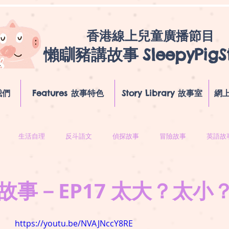
香港線上兒童廣播節目
懶瞓豬講故事
SleepyPigS
我們
Features 故事特色
Story Library 故事室
網上
生活自理
反斗語文
偵探故事
冒險故事
英語故
故事－EP17 太大？太小
https://youtu.be/NVAJNccY8RE