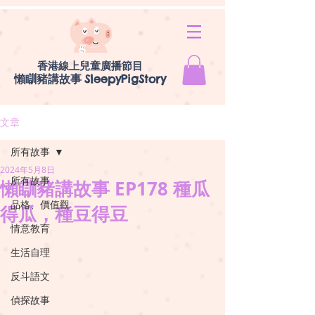
香港線上兒童廣播節目
懶瞓豬講故事
SleepyPigStory
文章
所有故事
2024年5月8日
所有故事
懶瞓豬講故事 EP178 種瓜
品格、價值觀
得瓜，種豆得豆
情意教育
生活自理
反斗語文
偵探故事