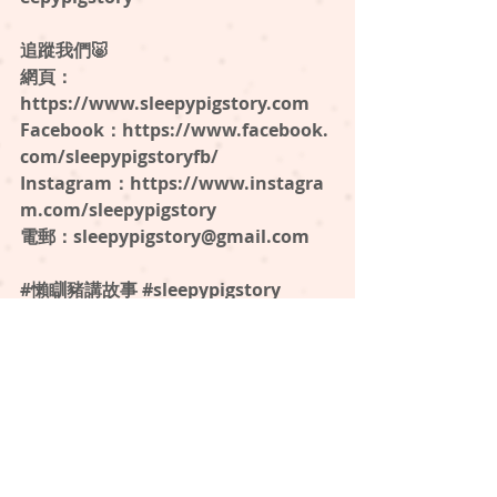
追蹤我們🐷 
網頁：
https://www.sleepypigstory.com ⁠
Facebook：⁠https://www.facebook.
com/sleepypigstoryfb/
Instagram：⁠https://www.instagra
m.com/sleepypigstory ⁠ 
電郵：sleepypigstory@gmail.com
#懶瞓豬講故事
#sleepypigstory
反斗語文
品格、價值觀