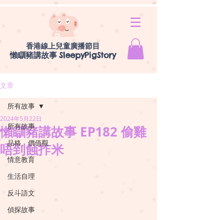
香港線上兒童廣播節目
懶瞓豬講故事
SleepyPigStory
文章
所有故事
2024年5月22日
所有故事
懶瞓豬講故事 EP182 偷雞
品格、價值觀
唔到蝕拃米
情意教育
生活自理
反斗語文
偵探故事