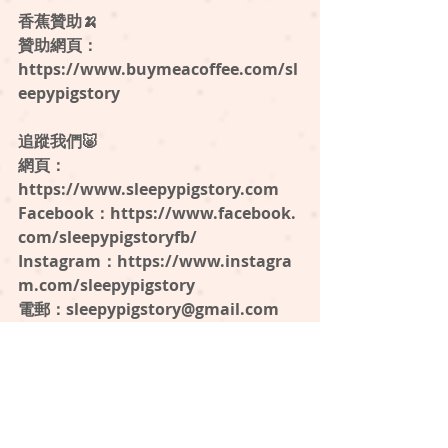
香蕉贊助🍌
贊助網頁：
https://www.buymeacoffee.com/sl
eepypigstory
追蹤我們🐷 
網頁：
https://www.sleepypigstory.com ⁠
Facebook：⁠https://www.facebook.
com/sleepypigstoryfb/
Instagram：⁠https://www.instagra
m.com/sleepypigstory ⁠ 
電郵：sleepypigstory@gmail.com
#懶瞓豬講故事
#sleepypigstory
反斗語文