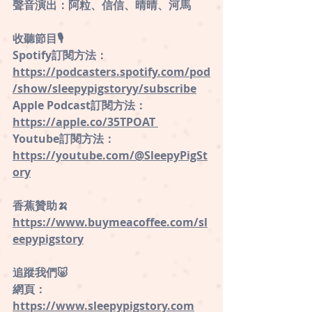
聲音演出：阿粒、信信、晴晴、河馬
收聽節目🎙
Spotify訂閱方法：
⁠https://podcasters.spotify.com/pod
/show/sleepypigstoryy/subscribe
⁠Apple Podcast訂閱方法：
https://apple.co/35TPOAT 
Youtube訂閱方法：
https://youtube.com/@SleepyPigSt
ory
香蕉贊助🍌
https://www.buymeacoffee.com/sl
eepypigstory
追蹤我們🐷 
網頁：
https://www.sleepypigstory.com
 ⁠