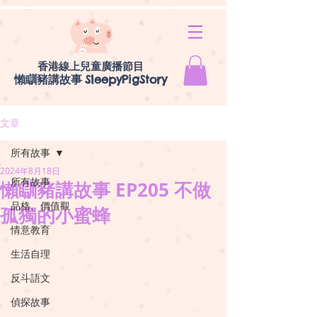
香港線上兒童廣播節目
懶瞓豬講故事
SleepyPigStory
文章
所有故事
2024年8月18日
所有故事
懶瞓豬講故事 EP205 不做
品格、價值觀
孤獨的小蜜蜂
情意教育
生活自理
反斗語文
偵探故事