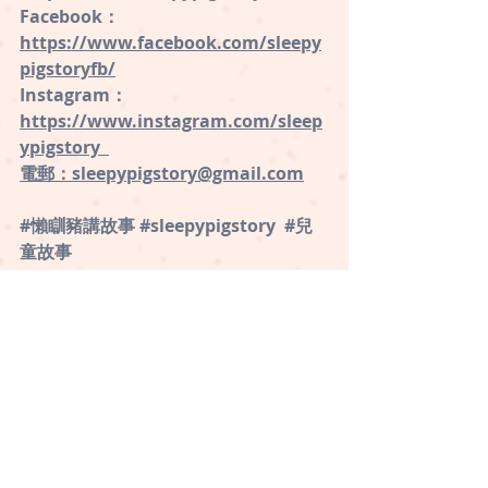
Facebook：
⁠https://www.facebook.com/sleepy
pigstoryfb/
Instagram：
⁠https://www.instagram.com/sleep
ypigstory ⁠ 
電郵：sleepypigstory@gmail.com
#懶瞓豬講故事
#sleepypigstory
#兒
童故事
品格、價值觀
情意教育
最新文章
查看全部