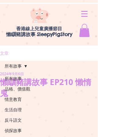
香港線上兒童廣播節目
懶瞓豬講故事
SleepyPigStory
文章
所有故事
2024年9月6日
所有故事
懶瞓豬講故事 EP210 懶惰
品格、價值觀
鬼
情意教育
生活自理
反斗語文
偵探故事