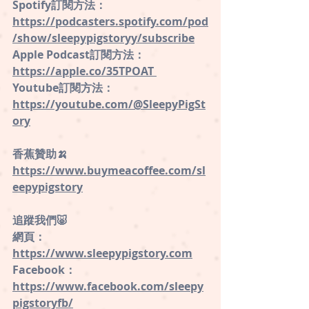
Spotify訂閱方法：
⁠https://podcasters.spotify.com/pod
/show/sleepypigstoryy/subscribe
⁠Apple Podcast訂閱方法：
https://apple.co/35TPOAT 
Youtube訂閱方法：
https://youtube.com/@SleepyPigSt
ory
香蕉贊助🍌
https://www.buymeacoffee.com/sl
eepypigstory
追蹤我們🐷 
網頁：
https://www.sleepypigstory.com
 ⁠
Facebook：
⁠https://www.facebook.com/sleepy
pigstoryfb/