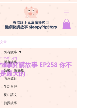
香港線上兒童廣播節目
懶瞓豬講故事
SleepyPigStory
文章
所有故事
2025年6月2日
所有故事
懶瞓豬講故事 EP258 你不
品格、價值觀
是最大的
情意教育
生活自理
反斗語文
偵探故事