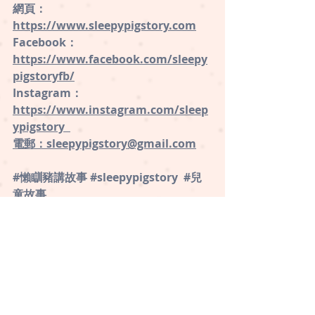
網頁：
https://www.sleepypigstory.com
 ⁠
Facebook：
⁠https://www.facebook.com/sleepy
pigstoryfb/
Instagram：
⁠https://www.instagram.com/sleep
ypigstory ⁠ 
電郵：sleepypigstory@gmail.com
#懶瞓豬講故事
#sleepypigstory
#兒
童故事
品格、價值觀
情意教育