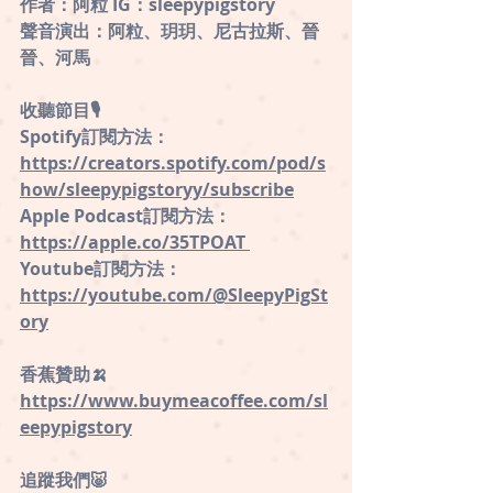
作者：阿粒 IG：sleepypigstory
聲音演出：阿粒、玥玥、尼古拉斯、晉
晉、河馬
收聽節目🎙
Spotify訂閱方法：
https://creators.spotify.com/pod/s
how/sleepypigstoryy/subscribe
Apple Podcast訂閱方法：
https://apple.co/35TPOAT 
Youtube訂閱方法：
https://youtube.com/@SleepyPigSt
ory
香蕉贊助🍌
https://www.buymeacoffee.com/sl
eepypigstory
追蹤我們🐷 