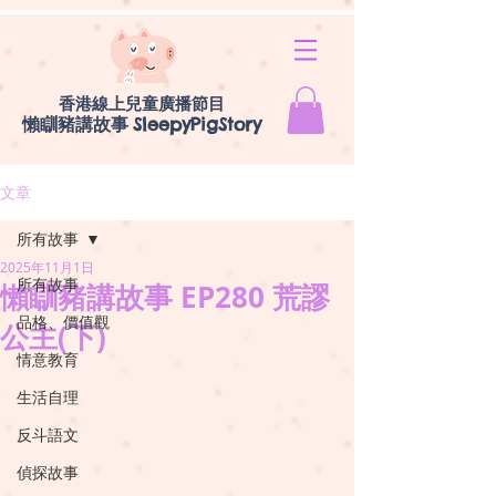
香港線上兒童廣播節目
懶瞓豬講故事
SleepyPigStory
文章
所有故事
2025年11月1日
所有故事
懶瞓豬講故事 EP280 荒謬
品格、價值觀
公主(下)
情意教育
生活自理
反斗語文
偵探故事