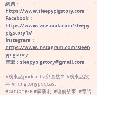
網頁：
https://www.sleepypigstory.com
 ⁠
Facebook：
⁠https://www.facebook.com/sleepy
pigstoryfb/
Instagram：
⁠https://www.instagram.com/sleep
ypigstory ⁠ 
電郵：sleepypigstory@gmail.com
#廣東話podcast
#兒童故事
#廣東話故
事
#hongkongpodcast
#cantonese
#廣播劇
#睡前故事
#粵語
故事
情意教育
品格、價值觀