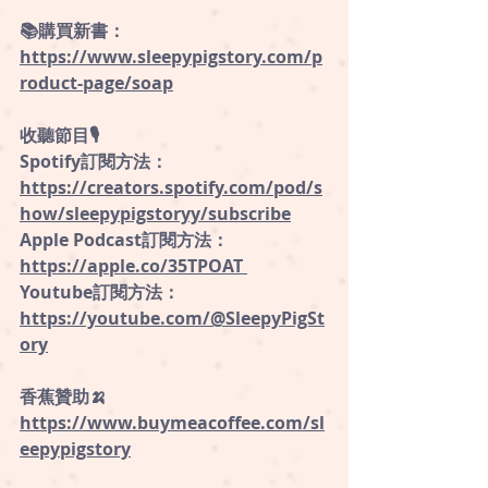
📚購買新書：
https://www.sleepypigstory.com/p
roduct-page/soap
收聽節目🎙
Spotify訂閱方法：
https://creators.spotify.com/pod/s
how/sleepypigstoryy/subscribe
Apple Podcast訂閱方法：
https://apple.co/35TPOAT
Youtube訂閱方法：
https://youtube.com/@SleepyPigSt
ory
香蕉贊助🍌
https://www.buymeacoffee.com/sl
eepypigstory