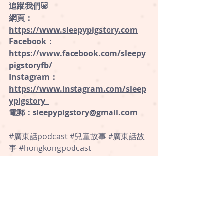
追蹤我們🐷 
網頁：
https://www.sleepypigstory.com
 ⁠
Facebook：
https://www.facebook.com/sleepy
pigstoryfb/
Instagram：
⁠https://www.instagram.com/sleep
ypigstory ⁠ 
電郵：sleepypigstory@gmail.com
#廣東話podcast
#兒童故事
#廣東話故
事
#hongkongpodcast
#cantonese
#廣播劇
#睡前故事
#粵語
故事
品格、價值觀