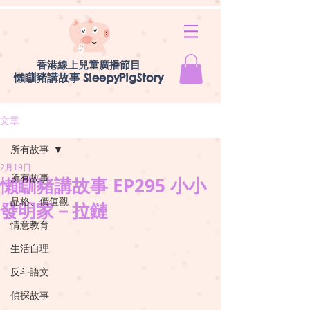
香港線上兒童廣播節目
懶瞓豬講故事
SleepyPigStory
文章
所有故事
2月19日
所有故事
懶瞓豬講故事 EP295 小小
品格、價值觀
發明家－拉鏈
情意教育
生活自理
反斗語文
偵探故事