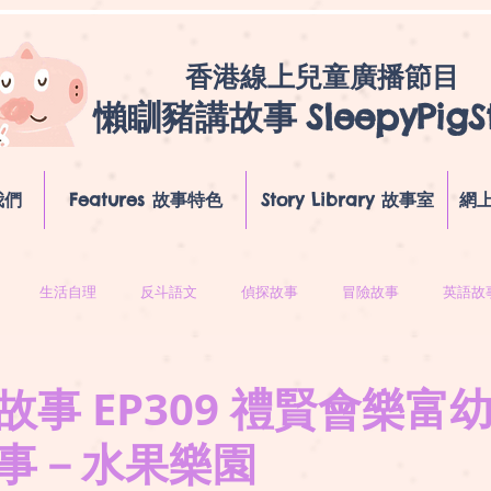
香港線上兒童廣播節目
懶瞓豬講故事
SleepyPigS
我們
Features 故事特色
Story Library 故事室
網上
生活自理
反斗語文
偵探故事
冒險故事
英語故
故事 EP309 禮賢會樂富
事－水果樂園