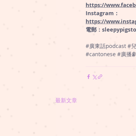
https://www.faceb
Instagram：
⁠https://www.insta
電郵：sleepypigsto
#廣東話podcast
#
#cantonese
#廣播
最新文章