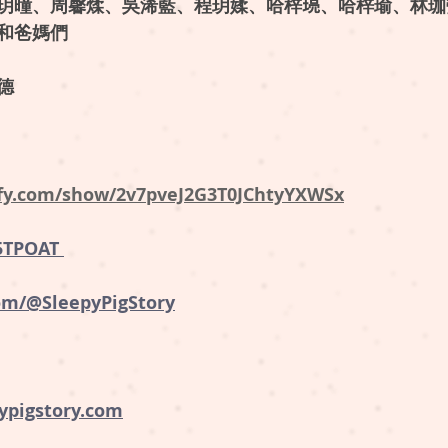
玥曈、周馨煣、吳浠藍、程玥媃、哈梓𤦻、哈梓瑜、林
和爸媽們
德
tify.com/show/2v7pveJ2G3T0JChtyYXWSx
35TPOAT
om/@SleepyPigStory
ypigstory.com
 ⁠