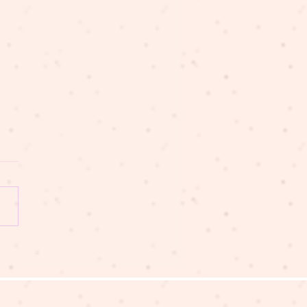
豬講故事 EP317 時間水
叮