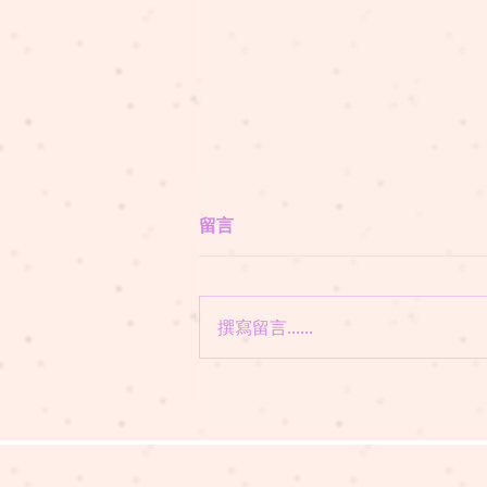
留言
撰寫留言......
懶瞓豬講故事 EP319 愛哭的
波波