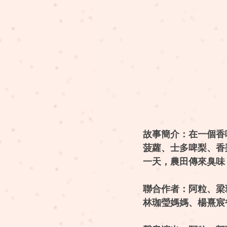
故事簡介：在一個香
菠蘿、士多啤梨、香
一天，農田傳來臭味
聯合作者：阿粒、梁
林珈瑩媽媽、楊熹宸