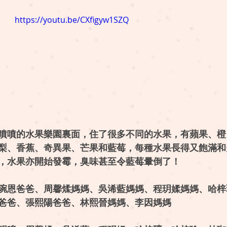
https://youtu.be/CXfigyw1SZQ
噴噴的水果樂園裏面，住了很多不同的水果，有蘋果、橙
梨、香蕉、奇異果、芒果和藍莓，每種水果長得又飽滿和
，水果亦開始發霉，臭味甚至令藍莓暈倒了！
琬恩爸爸、周馨煣媽媽、吳浠藍媽媽、程玥媃媽媽、哈梓
爸爸、張熙陽爸爸、林熙晉媽媽、李因媽媽