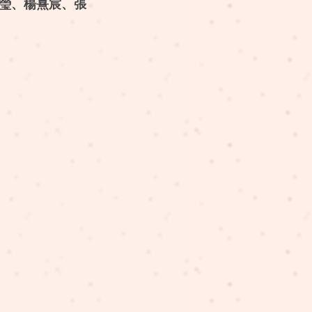
珈瑩、楊熹宸、張