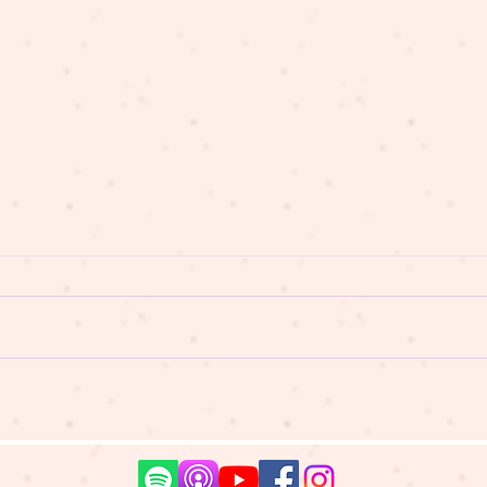
懶瞓豬講故事 EP318 小小發
懶瞓
明家－樽蓋
晶叮