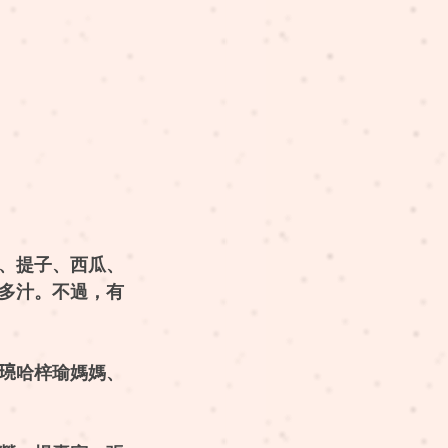
、提子、西瓜、
多汁。不過，有
𤦻哈梓瑜媽媽、