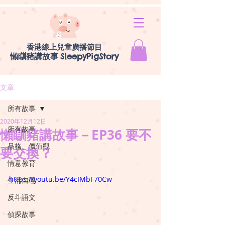
香港線上兒童廣播節目
懶瞓豬講故事
SleepyPigStory
文章
所有故事
2020年12月12日
所有故事
懶瞓豬講故事－EP36 要不
品格、價值觀
要交換？
情意教育
https://youtu.be/Y4cIMbF70Cw
生活自理
反斗語文
偵探故事