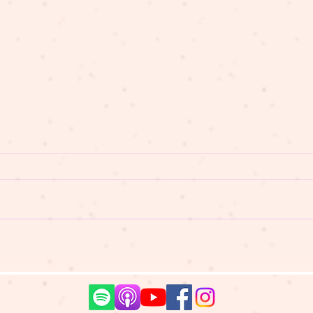
懶瞓豬講故事 EP317 時間水
懶瞓
晶叮叮
唔該