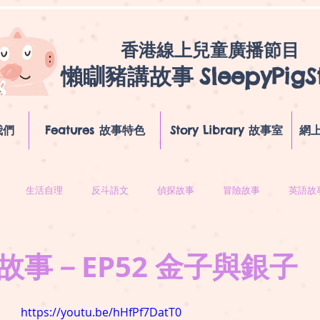
香港線上兒童廣播節目
懶瞓豬講故事
SleepyPigS
我們
Features 故事特色
Story Library 故事室
網上
生活自理
反斗語文
偵探故事
冒險故事
英語故
故事－EP52 金子與銀子
https://youtu.be/hHfPf7DatT0