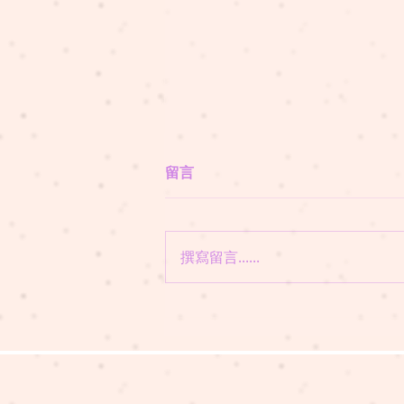
留言
撰寫留言......
懶瞓豬講故事 EP319 愛哭的
波波