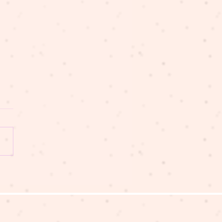
豬講故事 EP313 多謝你
你