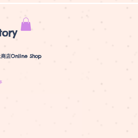
tory
商店Online Shop
事