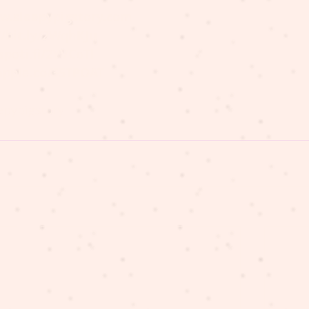
w.sleepypigstory.com
//bit.ly/2WqhKJu
spoti.fi/2YVCoTl
/apple.co/35TPOAT
epypigstory