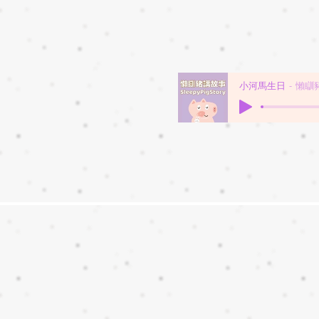
小河馬生日
懶瞓豬