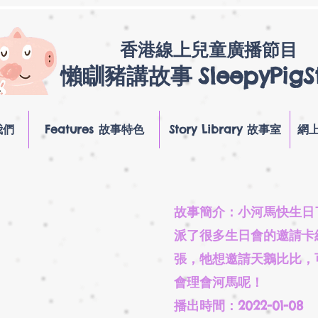
香港線上兒童廣播節目
懶瞓豬講故事
SleepyPigS
我們
Features 故事特色
Story Library 故事室
網上
故事簡介：小河馬快生日
派了很多生日會的邀請卡
張，牠想邀請天鵝比比，
會理會河馬呢！
播出時間：2022-01-08